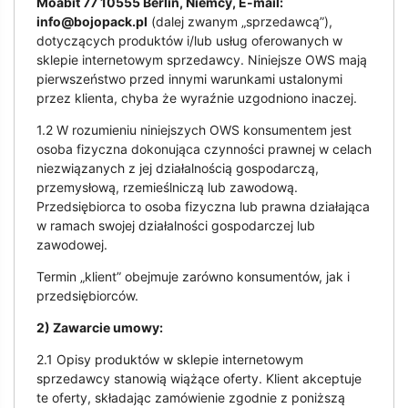
Moabit 77 10555 Berlin, Niemcy, E-mail:
info@bojopack.pl
(dalej zwanym „sprzedawcą”),
dotyczących produktów i/lub usług oferowanych w
sklepie internetowym sprzedawcy. Niniejsze OWS mają
pierwszeństwo przed innymi warunkami ustalonymi
przez klienta, chyba że wyraźnie uzgodniono inaczej.
1.2 W rozumieniu niniejszych OWS konsumentem jest
osoba fizyczna dokonująca czynności prawnej w celach
niezwiązanych z jej działalnością gospodarczą,
przemysłową, rzemieślniczą lub zawodową.
Przedsiębiorca to osoba fizyczna lub prawna działająca
w ramach swojej działalności gospodarczej lub
zawodowej.
Termin „klient” obejmuje zarówno konsumentów, jak i
przedsiębiorców.
2) Zawarcie umowy:
2.1 Opisy produktów w sklepie internetowym
sprzedawcy stanowią wiążące oferty. Klient akceptuje
te oferty, składając zamówienie zgodnie z poniższą