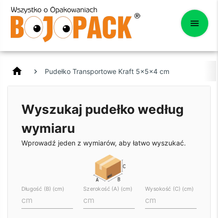
home
Pudełko Transportowe Kraft 5x5x4 cm
Wyszukaj pudełko według
wymiaru
Wprowadź jeden z wymiarów, aby łatwo wyszukać.
Długość (B) (cm)
Szerokość (A) (cm)
Wysokość (C) (cm)